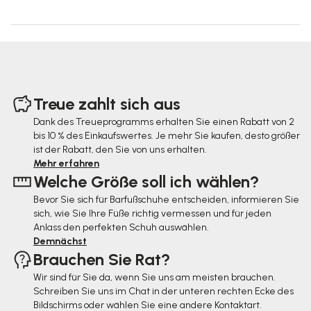
F
u
Treue zahlt sich aus
ß
Dank des Treueprogramms erhalten Sie einen Rabatt von 2
bis 10 % des Einkaufswertes. Je mehr Sie kaufen, desto größer
z
ist der Rabatt, den Sie von uns erhalten.
e
Mehr erfahren
Welche Größe soll ich wählen?
i
Bevor Sie sich für Barfußschuhe entscheiden, informieren Sie
l
sich, wie Sie Ihre Füße richtig vermessen und für jeden
e
Anlass den perfekten Schuh auswählen.
Demnächst
Brauchen Sie Rat?
Wir sind für Sie da, wenn Sie uns am meisten brauchen.
Schreiben Sie uns im Chat in der unteren rechten Ecke des
Bildschirms oder wählen Sie eine andere Kontaktart.