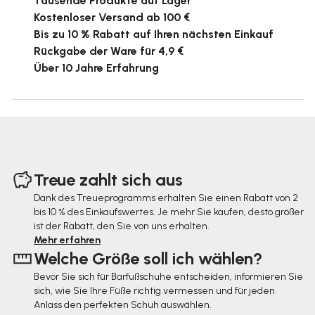
Tausende Produkte auf Lager
Kostenloser Versand ab 100 €
Bis zu 10 % Rabatt auf Ihren nächsten Einkauf
Rückgabe der Ware für 4,9 €
Über 10 Jahre Erfahrung
F
u
Treue zahlt sich aus
ß
Dank des Treueprogramms erhalten Sie einen Rabatt von 2
bis 10 % des Einkaufswertes. Je mehr Sie kaufen, desto größer
z
ist der Rabatt, den Sie von uns erhalten.
e
Mehr erfahren
Welche Größe soll ich wählen?
i
Bevor Sie sich für Barfußschuhe entscheiden, informieren Sie
l
sich, wie Sie Ihre Füße richtig vermessen und für jeden
e
Anlass den perfekten Schuh auswählen.