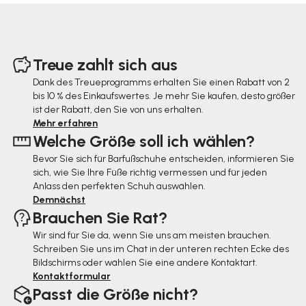
F
u
Treue zahlt sich aus
ß
Dank des Treueprogramms erhalten Sie einen Rabatt von 2
bis 10 % des Einkaufswertes. Je mehr Sie kaufen, desto größer
z
ist der Rabatt, den Sie von uns erhalten.
e
Mehr erfahren
Welche Größe soll ich wählen?
i
Bevor Sie sich für Barfußschuhe entscheiden, informieren Sie
l
sich, wie Sie Ihre Füße richtig vermessen und für jeden
e
Anlass den perfekten Schuh auswählen.
Demnächst
Brauchen Sie Rat?
Wir sind für Sie da, wenn Sie uns am meisten brauchen.
Schreiben Sie uns im Chat in der unteren rechten Ecke des
Bildschirms oder wählen Sie eine andere Kontaktart.
Kontaktformular
Passt die Größe nicht?