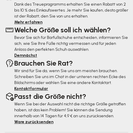
ß
Dank des Treueprogramms erhalten Sie einen Rabatt von 2
bis 10 % des Einkaufswertes. Je mehr Sie kaufen, desto größer
z
ist der Rabatt, den Sie von uns erhalten.
e
Mehr erfahren
Welche Größe soll ich wählen?
i
Bevor Sie sich für Barfußschuhe entscheiden, informieren Sie
l
sich, wie Sie Ihre Füße richtig vermessen und für jeden
e
Anlass den perfekten Schuh auswählen.
Demnächst
Brauchen Sie Rat?
Wir sind für Sie da, wenn Sie uns am meisten brauchen.
Schreiben Sie uns im Chat in der unteren rechten Ecke des
Bildschirms oder wählen Sie eine andere Kontaktart.
Kontaktformular
Passt die Größe nicht?
Wenn Sie bei der Auswahl nicht die richtige Größe getroffen
haben, ist das kein Problem! Sie können die Sendung
innerhalb von 14 Tagen für 4,9 € an uns zurücksenden.
Ware zurücksenden