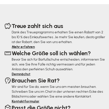
F
u
Treue zahlt sich aus
ß
Dank des Treueprogramms erhalten Sie einen Rabatt von 2
bis 10 % des Einkaufswertes. Je mehr Sie kaufen, desto größer
z
ist der Rabatt, den Sie von uns erhalten.
e
Mehr erfahren
Welche Größe soll ich wählen?
i
Bevor Sie sich für Barfußschuhe entscheiden, informieren Sie
l
sich, wie Sie Ihre Füße richtig vermessen und für jeden
e
Anlass den perfekten Schuh auswählen.
Demnächst
Brauchen Sie Rat?
Wir sind für Sie da, wenn Sie uns am meisten brauchen.
Schreiben Sie uns im Chat in der unteren rechten Ecke des
Bildschirms oder wählen Sie eine andere Kontaktart.
Kontaktformular
Passt die Größe nicht?