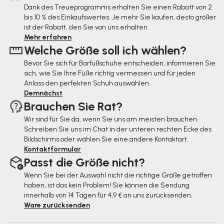
ß
Dank des Treueprogramms erhalten Sie einen Rabatt von 2
bis 10 % des Einkaufswertes. Je mehr Sie kaufen, desto größer
z
ist der Rabatt, den Sie von uns erhalten.
e
Mehr erfahren
Welche Größe soll ich wählen?
i
Bevor Sie sich für Barfußschuhe entscheiden, informieren Sie
l
sich, wie Sie Ihre Füße richtig vermessen und für jeden
e
Anlass den perfekten Schuh auswählen.
Demnächst
Brauchen Sie Rat?
Wir sind für Sie da, wenn Sie uns am meisten brauchen.
Schreiben Sie uns im Chat in der unteren rechten Ecke des
Bildschirms oder wählen Sie eine andere Kontaktart.
Kontaktformular
Passt die Größe nicht?
Wenn Sie bei der Auswahl nicht die richtige Größe getroffen
haben, ist das kein Problem! Sie können die Sendung
innerhalb von 14 Tagen für 4,9 € an uns zurücksenden.
Ware zurücksenden