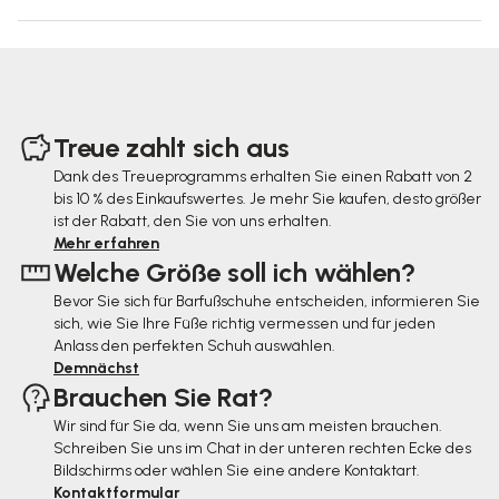
F
u
Treue zahlt sich aus
ß
Dank des Treueprogramms erhalten Sie einen Rabatt von 2
bis 10 % des Einkaufswertes. Je mehr Sie kaufen, desto größer
z
ist der Rabatt, den Sie von uns erhalten.
e
Mehr erfahren
Welche Größe soll ich wählen?
i
Bevor Sie sich für Barfußschuhe entscheiden, informieren Sie
l
sich, wie Sie Ihre Füße richtig vermessen und für jeden
e
Anlass den perfekten Schuh auswählen.
Demnächst
Brauchen Sie Rat?
Wir sind für Sie da, wenn Sie uns am meisten brauchen.
Schreiben Sie uns im Chat in der unteren rechten Ecke des
Bildschirms oder wählen Sie eine andere Kontaktart.
Kontaktformular