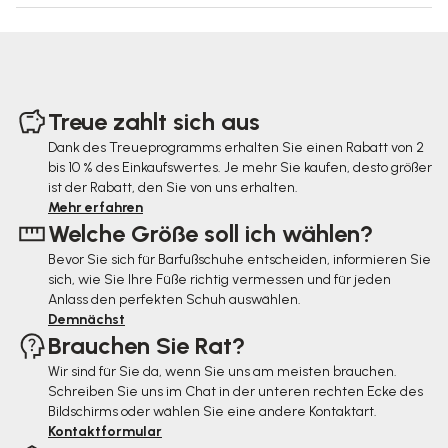
F
u
Treue zahlt sich aus
ß
Dank des Treueprogramms erhalten Sie einen Rabatt von 2
bis 10 % des Einkaufswertes. Je mehr Sie kaufen, desto größer
z
ist der Rabatt, den Sie von uns erhalten.
e
Mehr erfahren
Welche Größe soll ich wählen?
i
Bevor Sie sich für Barfußschuhe entscheiden, informieren Sie
l
sich, wie Sie Ihre Füße richtig vermessen und für jeden
e
Anlass den perfekten Schuh auswählen.
Demnächst
Brauchen Sie Rat?
Wir sind für Sie da, wenn Sie uns am meisten brauchen.
Schreiben Sie uns im Chat in der unteren rechten Ecke des
Bildschirms oder wählen Sie eine andere Kontaktart.
Kontaktformular