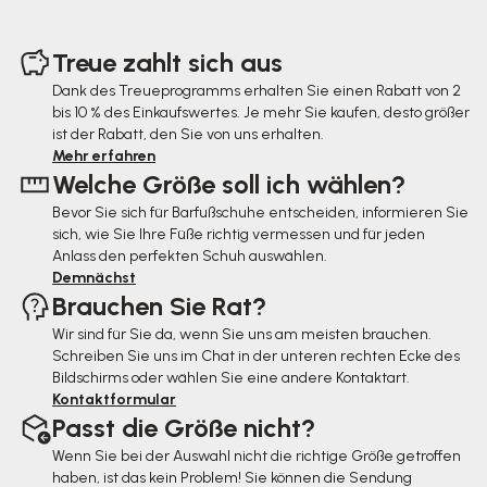
F
u
Treue zahlt sich aus
ß
Dank des Treueprogramms erhalten Sie einen Rabatt von 2
bis 10 % des Einkaufswertes. Je mehr Sie kaufen, desto größer
z
ist der Rabatt, den Sie von uns erhalten.
e
Mehr erfahren
Welche Größe soll ich wählen?
i
Bevor Sie sich für Barfußschuhe entscheiden, informieren Sie
l
sich, wie Sie Ihre Füße richtig vermessen und für jeden
e
Anlass den perfekten Schuh auswählen.
Demnächst
Brauchen Sie Rat?
Wir sind für Sie da, wenn Sie uns am meisten brauchen.
Schreiben Sie uns im Chat in der unteren rechten Ecke des
Bildschirms oder wählen Sie eine andere Kontaktart.
Kontaktformular
Passt die Größe nicht?
Wenn Sie bei der Auswahl nicht die richtige Größe getroffen
haben, ist das kein Problem! Sie können die Sendung