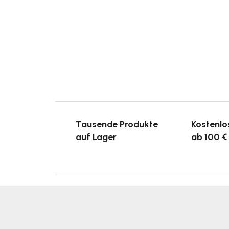
Tausende Produkte
Kostenlo
auf Lager
ab 100 €
F