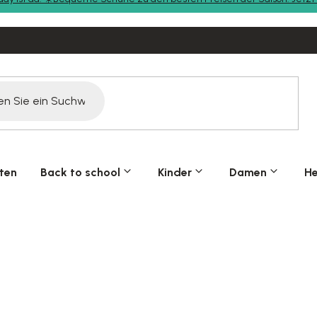
ten
Back to school
Kinder
Damen
He