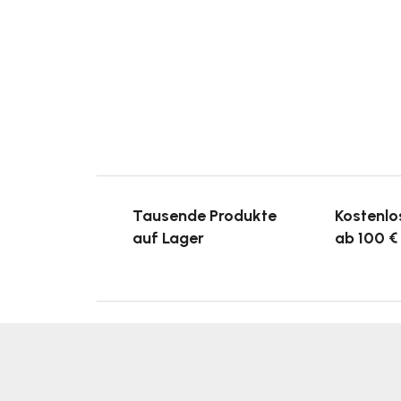
Tausende Produkte
Kostenlo
auf Lager
ab 100 €
F