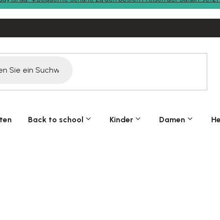
ten
Back to school
Kinder
Damen
He