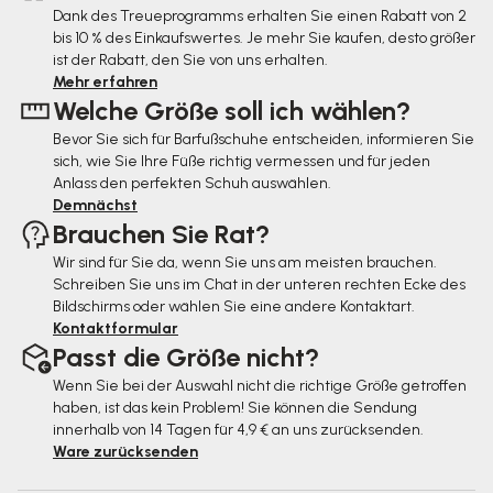
ß
Dank des Treueprogramms erhalten Sie einen Rabatt von 2
bis 10 % des Einkaufswertes. Je mehr Sie kaufen, desto größer
z
ist der Rabatt, den Sie von uns erhalten.
e
Mehr erfahren
Welche Größe soll ich wählen?
i
Bevor Sie sich für Barfußschuhe entscheiden, informieren Sie
l
sich, wie Sie Ihre Füße richtig vermessen und für jeden
e
Anlass den perfekten Schuh auswählen.
Demnächst
Brauchen Sie Rat?
Wir sind für Sie da, wenn Sie uns am meisten brauchen.
Schreiben Sie uns im Chat in der unteren rechten Ecke des
Bildschirms oder wählen Sie eine andere Kontaktart.
Kontaktformular
Passt die Größe nicht?
Wenn Sie bei der Auswahl nicht die richtige Größe getroffen
haben, ist das kein Problem! Sie können die Sendung
innerhalb von 14 Tagen für 4,9 € an uns zurücksenden.
Ware zurücksenden