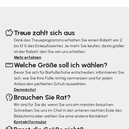
F
u
Treue zahlt sich aus
ß
Dank des Treueprogramms erhalten Sie einen Rabatt von 2
bis 10 % des Einkaufswertes. Je mehr Sie kaufen, desto größer
z
ist der Rabatt, den Sie von uns erhalten.
e
Mehr erfahren
Welche Größe soll ich wählen?
i
Bevor Sie sich für Barfußschuhe entscheiden, informieren Sie
l
sich, wie Sie Ihre Füße richtig vermessen und für jeden
e
Anlass den perfekten Schuh auswählen.
Demnächst
Brauchen Sie Rat?
Wir sind für Sie da, wenn Sie uns am meisten brauchen.
Schreiben Sie uns im Chat in der unteren rechten Ecke des
Bildschirms oder wählen Sie eine andere Kontaktart.
Kontaktformular