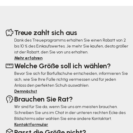
F
u
Treue zahlt sich aus
ß
Dank des Treueprogramms erhalten Sie einen Rabatt von 2
bis 10 % des Einkaufswertes. Je mehr Sie kaufen, desto größer
z
ist der Rabatt, den Sie von uns erhalten.
e
Mehr erfahren
Welche Größe soll ich wählen?
i
Bevor Sie sich für Barfußschuhe entscheiden, informieren Sie
l
sich, wie Sie Ihre Füße richtig vermessen und für jeden
e
Anlass den perfekten Schuh auswählen.
Demnächst
Brauchen Sie Rat?
Wir sind für Sie da, wenn Sie uns am meisten brauchen.
Schreiben Sie uns im Chat in der unteren rechten Ecke des
Bildschirms oder wählen Sie eine andere Kontaktart.
Kontaktformular
Passt die Größe nicht?