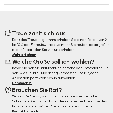
F
u
Treue zahlt sich aus
ß
Dank des Treueprogramms erhalten Sie einen Rabatt von 2
bis 10 % des Einkaufswertes. Je mehr Sie kaufen, desto größer
z
ist der Rabatt, den Sie von uns erhalten.
e
Mehr erfahren
Welche Größe soll ich wählen?
i
Bevor Sie sich für Barfußschuhe entscheiden, informieren Sie
l
sich, wie Sie Ihre Füße richtig vermessen und für jeden
e
Anlass den perfekten Schuh auswählen.
Demnächst
Brauchen Sie Rat?
Wir sind für Sie da, wenn Sie uns am meisten brauchen.
Schreiben Sie uns im Chat in der unteren rechten Ecke des
Bildschirms oder wählen Sie eine andere Kontaktart.
Kontaktformular