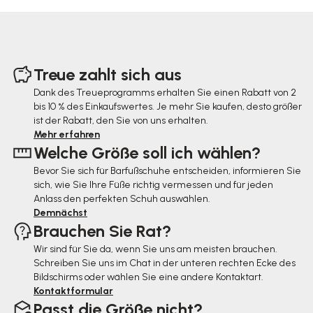
F
u
Treue zahlt sich aus
ß
Dank des Treueprogramms erhalten Sie einen Rabatt von 2
bis 10 % des Einkaufswertes. Je mehr Sie kaufen, desto größer
z
ist der Rabatt, den Sie von uns erhalten.
e
Mehr erfahren
Welche Größe soll ich wählen?
i
Bevor Sie sich für Barfußschuhe entscheiden, informieren Sie
l
sich, wie Sie Ihre Füße richtig vermessen und für jeden
e
Anlass den perfekten Schuh auswählen.
Demnächst
Brauchen Sie Rat?
Wir sind für Sie da, wenn Sie uns am meisten brauchen.
Schreiben Sie uns im Chat in der unteren rechten Ecke des
Bildschirms oder wählen Sie eine andere Kontaktart.
Kontaktformular
Passt die Größe nicht?