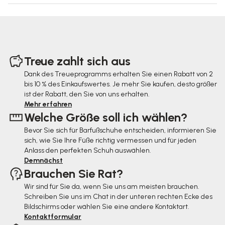
F
u
Treue zahlt sich aus
ß
Dank des Treueprogramms erhalten Sie einen Rabatt von 2
bis 10 % des Einkaufswertes. Je mehr Sie kaufen, desto größer
z
ist der Rabatt, den Sie von uns erhalten.
e
Mehr erfahren
Welche Größe soll ich wählen?
i
Bevor Sie sich für Barfußschuhe entscheiden, informieren Sie
l
sich, wie Sie Ihre Füße richtig vermessen und für jeden
e
Anlass den perfekten Schuh auswählen.
Demnächst
Brauchen Sie Rat?
Wir sind für Sie da, wenn Sie uns am meisten brauchen.
Schreiben Sie uns im Chat in der unteren rechten Ecke des
Bildschirms oder wählen Sie eine andere Kontaktart.
Kontaktformular