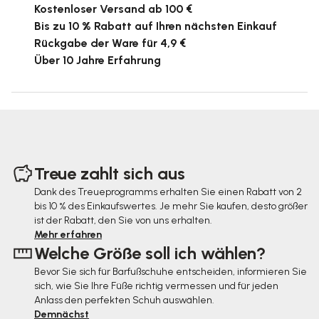
Kostenloser Versand ab 100 €
Bis zu 10 % Rabatt auf Ihren nächsten Einkauf
Rückgabe der Ware für 4,9 €
Über 10 Jahre Erfahrung
F
u
Treue zahlt sich aus
ß
Dank des Treueprogramms erhalten Sie einen Rabatt von 2
bis 10 % des Einkaufswertes. Je mehr Sie kaufen, desto größer
z
ist der Rabatt, den Sie von uns erhalten.
e
Mehr erfahren
Welche Größe soll ich wählen?
i
Bevor Sie sich für Barfußschuhe entscheiden, informieren Sie
l
sich, wie Sie Ihre Füße richtig vermessen und für jeden
e
Anlass den perfekten Schuh auswählen.
Demnächst