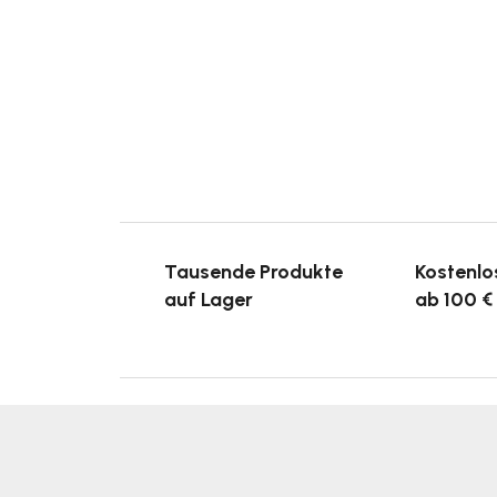
Tausende Produkte
Kostenlo
auf Lager
ab 100 €
F