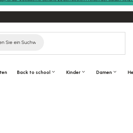
ten
Back to school
Kinder
Damen
He