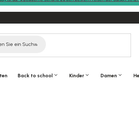
ten
Back to school
Kinder
Damen
He