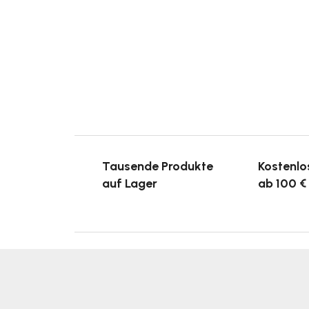
Tausende Produkte
Kostenlo
auf Lager
ab 100 €
F