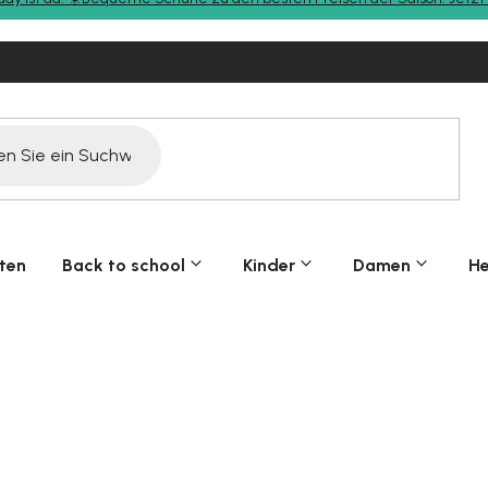
ten
Back to school
Kinder
Damen
He