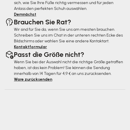
l
sich, wie Sie Ihre Füße richtig vermessen und für jeden
e
Anlass den perfekten Schuh auswählen.
Demnächst
Brauchen Sie Rat?
Wir sind für Sie da, wenn Sie uns am meisten brauchen.
Schreiben Sie uns im Chat in der unteren rechten Ecke des
Bildschirms oder wählen Sie eine andere Kontaktart.
Kontaktformular
Passt die Größe nicht?
Wenn Sie bei der Auswahl nicht die richtige Größe getroffen
haben, ist das kein Problem! Sie können die Sendung
innerhalb von 14 Tagen für 4,9 € an uns zurücksenden.
Ware zurücksenden