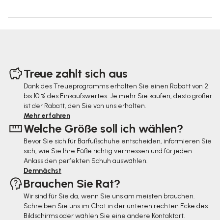
F
u
Treue zahlt sich aus
ß
Dank des Treueprogramms erhalten Sie einen Rabatt von 2
bis 10 % des Einkaufswertes. Je mehr Sie kaufen, desto größer
z
ist der Rabatt, den Sie von uns erhalten.
e
Mehr erfahren
Welche Größe soll ich wählen?
i
Bevor Sie sich für Barfußschuhe entscheiden, informieren Sie
l
sich, wie Sie Ihre Füße richtig vermessen und für jeden
e
Anlass den perfekten Schuh auswählen.
Demnächst
Brauchen Sie Rat?
Wir sind für Sie da, wenn Sie uns am meisten brauchen.
Schreiben Sie uns im Chat in der unteren rechten Ecke des
Bildschirms oder wählen Sie eine andere Kontaktart.