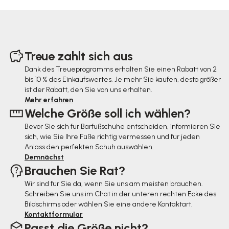
F
u
Treue zahlt sich aus
ß
Dank des Treueprogramms erhalten Sie einen Rabatt von 2
bis 10 % des Einkaufswertes. Je mehr Sie kaufen, desto größer
z
ist der Rabatt, den Sie von uns erhalten.
e
Mehr erfahren
Welche Größe soll ich wählen?
i
Bevor Sie sich für Barfußschuhe entscheiden, informieren Sie
l
sich, wie Sie Ihre Füße richtig vermessen und für jeden
e
Anlass den perfekten Schuh auswählen.
Demnächst
Brauchen Sie Rat?
Wir sind für Sie da, wenn Sie uns am meisten brauchen.
Schreiben Sie uns im Chat in der unteren rechten Ecke des
Bildschirms oder wählen Sie eine andere Kontaktart.
Kontaktformular
Passt die Größe nicht?