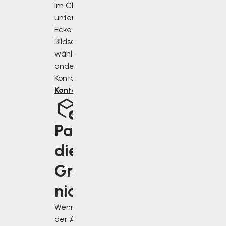
im Chat in der
unteren rechten
Ecke des
Bildschirms oder
wählen Sie eine
andere
Kontaktart.
Kontaktformular
Passt
die
Größe
nicht?
Wenn Sie bei
der Auswahl