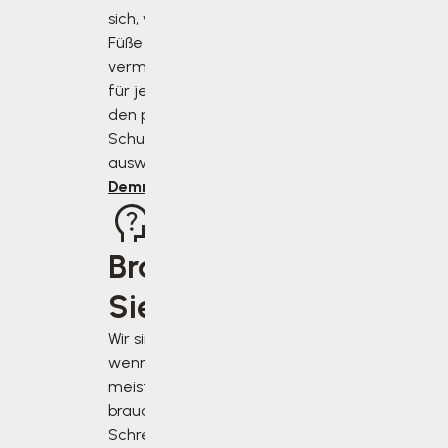
sich, wie Sie Ihre
Füße richtig
vermessen und
für jeden Anlass
den perfekten
Schuh
auswählen.
Demnächst
Brauchen
Sie Rat?
Wir sind für Sie da,
wenn Sie uns am
meisten
brauchen.
Schreiben Sie uns