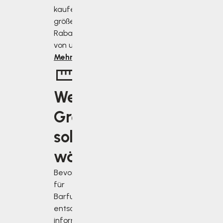
kaufen, desto
größer ist der
Rabatt, den Sie
von uns erhalten.
Mehr erfahren
Welche
Größe
soll ich
wählen?
Bevor Sie sich
für
Barfußschuhe
entscheiden,
informieren Sie