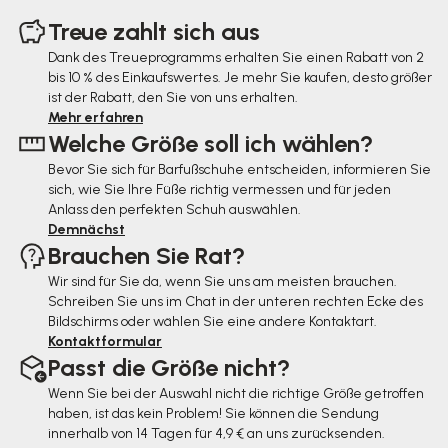
u
Treue zahlt sich aus
ß
Dank des Treueprogramms erhalten Sie einen Rabatt von 2
bis 10 % des Einkaufswertes. Je mehr Sie kaufen, desto größer
z
ist der Rabatt, den Sie von uns erhalten.
e
Mehr erfahren
Welche Größe soll ich wählen?
i
Bevor Sie sich für Barfußschuhe entscheiden, informieren Sie
l
sich, wie Sie Ihre Füße richtig vermessen und für jeden
e
Anlass den perfekten Schuh auswählen.
Demnächst
Brauchen Sie Rat?
Wir sind für Sie da, wenn Sie uns am meisten brauchen.
Schreiben Sie uns im Chat in der unteren rechten Ecke des
Bildschirms oder wählen Sie eine andere Kontaktart.
Kontaktformular
Passt die Größe nicht?
Wenn Sie bei der Auswahl nicht die richtige Größe getroffen
haben, ist das kein Problem! Sie können die Sendung
innerhalb von 14 Tagen für 4,9 € an uns zurücksenden.