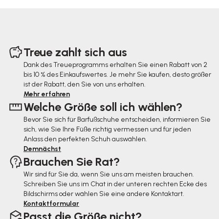
F
u
Treue zahlt sich aus
ß
Dank des Treueprogramms erhalten Sie einen Rabatt von 2
bis 10 % des Einkaufswertes. Je mehr Sie kaufen, desto größer
z
ist der Rabatt, den Sie von uns erhalten.
e
Mehr erfahren
Welche Größe soll ich wählen?
i
Bevor Sie sich für Barfußschuhe entscheiden, informieren Sie
l
sich, wie Sie Ihre Füße richtig vermessen und für jeden
e
Anlass den perfekten Schuh auswählen.
Demnächst
Brauchen Sie Rat?
Wir sind für Sie da, wenn Sie uns am meisten brauchen.
Schreiben Sie uns im Chat in der unteren rechten Ecke des
Bildschirms oder wählen Sie eine andere Kontaktart.
Kontaktformular
Passt die Größe nicht?