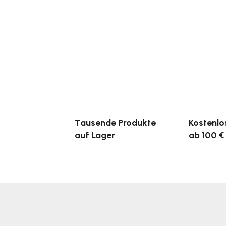
Tausende Produkte
Kostenlo
auf Lager
ab 100 €
F