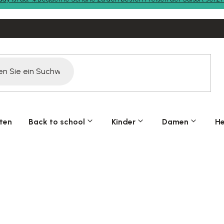
ten
Back to school
Kinder
Damen
He