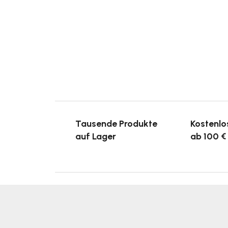
Tausende Produkte
Kostenlo
auf Lager
ab 100 €
F