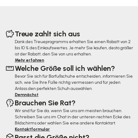
F
u
Treue zahlt sich aus
ß
Dank des Treueprogramms erhalten Sie einen Rabatt von 2
bis 10 % des Einkaufswertes. Je mehr Sie kaufen, desto größer
z
ist der Rabatt, den Sie von uns erhalten.
e
Mehr erfahren
Welche Größe soll ich wählen?
i
Bevor Sie sich für Barfußschuhe entscheiden, informieren Sie
l
sich, wie Sie Ihre Füße richtig vermessen und für jeden
e
Anlass den perfekten Schuh auswählen.
Demnächst
Brauchen Sie Rat?
Wir sind für Sie da, wenn Sie uns am meisten brauchen.
Schreiben Sie uns im Chat in der unteren rechten Ecke des
Bildschirms oder wählen Sie eine andere Kontaktart.
Kontaktformular
Passt die Größe nicht?