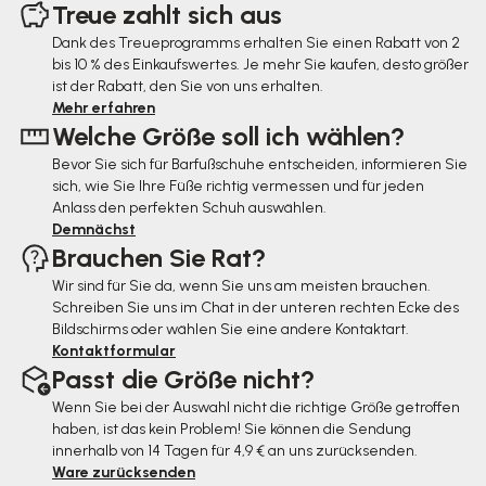
u
Treue zahlt sich aus
ß
Dank des Treueprogramms erhalten Sie einen Rabatt von 2
bis 10 % des Einkaufswertes. Je mehr Sie kaufen, desto größer
z
ist der Rabatt, den Sie von uns erhalten.
e
Mehr erfahren
Welche Größe soll ich wählen?
i
Bevor Sie sich für Barfußschuhe entscheiden, informieren Sie
l
sich, wie Sie Ihre Füße richtig vermessen und für jeden
e
Anlass den perfekten Schuh auswählen.
Demnächst
Brauchen Sie Rat?
Wir sind für Sie da, wenn Sie uns am meisten brauchen.
Schreiben Sie uns im Chat in der unteren rechten Ecke des
Bildschirms oder wählen Sie eine andere Kontaktart.
Kontaktformular
Passt die Größe nicht?
Wenn Sie bei der Auswahl nicht die richtige Größe getroffen
haben, ist das kein Problem! Sie können die Sendung
innerhalb von 14 Tagen für 4,9 € an uns zurücksenden.
Ware zurücksenden