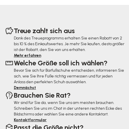
F
u
Treue zahlt sich aus
ß
Dank des Treueprogramms erhalten Sie einen Rabatt von 2
bis 10 % des Einkaufswertes. Je mehr Sie kaufen, desto größer
z
ist der Rabatt, den Sie von uns erhalten.
e
Mehr erfahren
Welche Größe soll ich wählen?
i
Bevor Sie sich für Barfußschuhe entscheiden, informieren Sie
l
sich, wie Sie Ihre Füße richtig vermessen und für jeden
e
Anlass den perfekten Schuh auswählen.
Demnächst
Brauchen Sie Rat?
Wir sind für Sie da, wenn Sie uns am meisten brauchen.
Schreiben Sie uns im Chat in der unteren rechten Ecke des
Bildschirms oder wählen Sie eine andere Kontaktart.
Kontaktformular
Passt die Größe nicht?