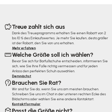
F
u
Treue zahlt sich aus
ß
Dank des Treueprogramms erhalten Sie einen Rabatt von 2
bis 10 % des Einkaufswertes. Je mehr Sie kaufen, desto größer
z
ist der Rabatt, den Sie von uns erhalten.
e
Mehr erfahren
Welche Größe soll ich wählen?
i
Bevor Sie sich für Barfußschuhe entscheiden, informieren Sie
l
sich, wie Sie Ihre Füße richtig vermessen und für jeden
e
Anlass den perfekten Schuh auswählen.
Demnächst
Brauchen Sie Rat?
Wir sind für Sie da, wenn Sie uns am meisten brauchen.
Schreiben Sie uns im Chat in der unteren rechten Ecke des
Bildschirms oder wählen Sie eine andere Kontaktart.
Kontaktformular
Passt die Größe nicht?