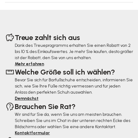
F
u
Treue zahlt sich aus
ß
Dank des Treueprogramms erhalten Sie einen Rabatt von 2
bis 10 % des Einkaufswertes. Je mehr Sie kaufen, desto größer
z
ist der Rabatt, den Sie von uns erhalten.
e
Mehr erfahren
Welche Größe soll ich wählen?
i
Bevor Sie sich für Barfußschuhe entscheiden, informieren Sie
l
sich, wie Sie Ihre Füße richtig vermessen und für jeden
e
Anlass den perfekten Schuh auswählen.
Demnächst
Brauchen Sie Rat?
Wir sind für Sie da, wenn Sie uns am meisten brauchen.
Schreiben Sie uns im Chat in der unteren rechten Ecke des
Bildschirms oder wählen Sie eine andere Kontaktart.
Kontaktformular