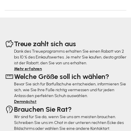
F
u
Treue zahlt sich aus
ß
Dank des Treueprogramms erhalten Sie einen Rabatt von 2
bis 10 % des Einkaufswertes. Je mehr Sie kaufen, desto größer
z
ist der Rabatt, den Sie von uns erhalten.
e
Mehr erfahren
Welche Größe soll ich wählen?
i
Bevor Sie sich für Barfußschuhe entscheiden, informieren Sie
l
sich, wie Sie Ihre Füße richtig vermessen und für jeden
e
Anlass den perfekten Schuh auswählen.
Demnächst
Brauchen Sie Rat?
Wir sind für Sie da, wenn Sie uns am meisten brauchen.
Schreiben Sie uns im Chat in der unteren rechten Ecke des
Bildschirms oder wählen Sie eine andere Kontaktart.