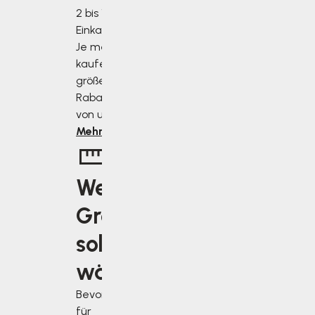
2 bis 10 % des
Einkaufswertes.
Je mehr Sie
kaufen, desto
größer ist der
Rabatt, den Sie
von uns erhalten.
Mehr erfahren
Welche
Größe
soll ich
wählen?
Bevor Sie sich
für