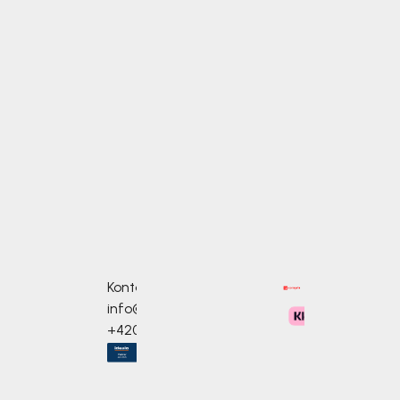
Kontakte
info@bosono.de
+420 733 586 968
mm