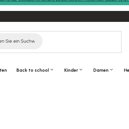
ten
Back to school
Kinder
Damen
He