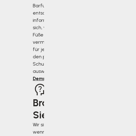
Barfußschuhe
entscheiden,
informieren Sie
sich, wie Sie Ihre
Füße richtig
vermessen und
für jeden Anlass
den perfekten
Schuh
auswählen.
Demnächst
Brauchen
Sie Rat?
Wir sind für Sie da,
wenn Sie uns am