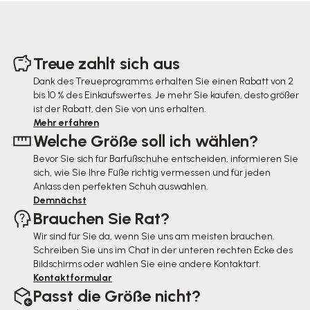
F
u
Treue zahlt sich aus
ß
Dank des Treueprogramms erhalten Sie einen Rabatt von 2
bis 10 % des Einkaufswertes. Je mehr Sie kaufen, desto größer
z
ist der Rabatt, den Sie von uns erhalten.
e
Mehr erfahren
Welche Größe soll ich wählen?
i
Bevor Sie sich für Barfußschuhe entscheiden, informieren Sie
l
sich, wie Sie Ihre Füße richtig vermessen und für jeden
e
Anlass den perfekten Schuh auswählen.
Demnächst
Brauchen Sie Rat?
Wir sind für Sie da, wenn Sie uns am meisten brauchen.
Schreiben Sie uns im Chat in der unteren rechten Ecke des
Bildschirms oder wählen Sie eine andere Kontaktart.
Kontaktformular
Passt die Größe nicht?