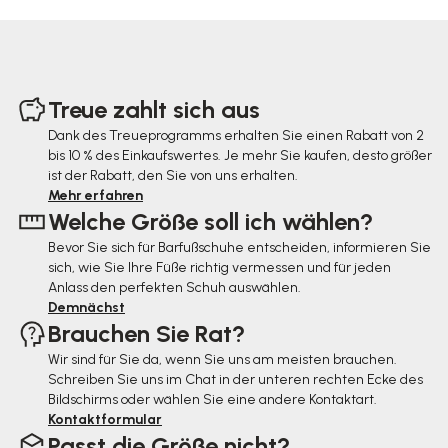
F
u
Treue zahlt sich aus
ß
Dank des Treueprogramms erhalten Sie einen Rabatt von 2
bis 10 % des Einkaufswertes. Je mehr Sie kaufen, desto größer
z
ist der Rabatt, den Sie von uns erhalten.
e
Mehr erfahren
Welche Größe soll ich wählen?
i
Bevor Sie sich für Barfußschuhe entscheiden, informieren Sie
l
sich, wie Sie Ihre Füße richtig vermessen und für jeden
e
Anlass den perfekten Schuh auswählen.
Demnächst
Brauchen Sie Rat?
Wir sind für Sie da, wenn Sie uns am meisten brauchen.
Schreiben Sie uns im Chat in der unteren rechten Ecke des
Bildschirms oder wählen Sie eine andere Kontaktart.
Kontaktformular
Passt die Größe nicht?