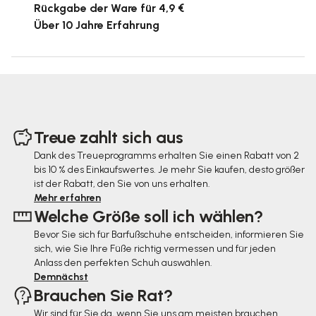
Rückgabe der Ware für 4,9 €
Über 10 Jahre Erfahrung
F
u
Treue zahlt sich aus
ß
Dank des Treueprogramms erhalten Sie einen Rabatt von 2
bis 10 % des Einkaufswertes. Je mehr Sie kaufen, desto größer
z
ist der Rabatt, den Sie von uns erhalten.
e
Mehr erfahren
Welche Größe soll ich wählen?
i
Bevor Sie sich für Barfußschuhe entscheiden, informieren Sie
l
sich, wie Sie Ihre Füße richtig vermessen und für jeden
e
Anlass den perfekten Schuh auswählen.
Demnächst
Brauchen Sie Rat?
Wir sind für Sie da, wenn Sie uns am meisten brauchen.