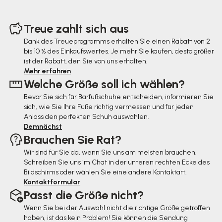
F
u
Treue zahlt sich aus
ß
Dank des Treueprogramms erhalten Sie einen Rabatt von 2
bis 10 % des Einkaufswertes. Je mehr Sie kaufen, desto größer
z
ist der Rabatt, den Sie von uns erhalten.
e
Mehr erfahren
Welche Größe soll ich wählen?
i
Bevor Sie sich für Barfußschuhe entscheiden, informieren Sie
l
sich, wie Sie Ihre Füße richtig vermessen und für jeden
e
Anlass den perfekten Schuh auswählen.
Demnächst
Brauchen Sie Rat?
Wir sind für Sie da, wenn Sie uns am meisten brauchen.
Schreiben Sie uns im Chat in der unteren rechten Ecke des
Bildschirms oder wählen Sie eine andere Kontaktart.
Kontaktformular
Passt die Größe nicht?
Wenn Sie bei der Auswahl nicht die richtige Größe getroffen
haben, ist das kein Problem! Sie können die Sendung