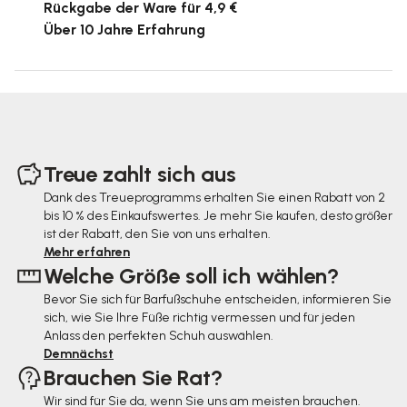
Rückgabe der Ware für 4,9 €
Über 10 Jahre Erfahrung
F
u
Treue zahlt sich aus
ß
Dank des Treueprogramms erhalten Sie einen Rabatt von 2
bis 10 % des Einkaufswertes. Je mehr Sie kaufen, desto größer
z
ist der Rabatt, den Sie von uns erhalten.
e
Mehr erfahren
Welche Größe soll ich wählen?
i
Bevor Sie sich für Barfußschuhe entscheiden, informieren Sie
l
sich, wie Sie Ihre Füße richtig vermessen und für jeden
e
Anlass den perfekten Schuh auswählen.
Demnächst
Brauchen Sie Rat?
Wir sind für Sie da, wenn Sie uns am meisten brauchen.