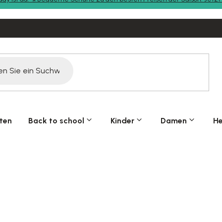
ten
Back to school
Kinder
Damen
He