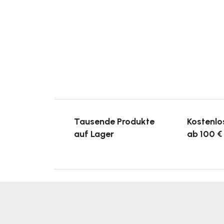
Tausende Produkte
Kostenlo
auf Lager
ab 100 €
F