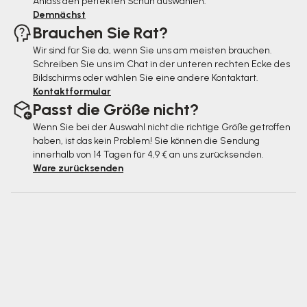
e
Anlass den perfekten Schuh auswählen.
Demnächst
Brauchen Sie Rat?
Wir sind für Sie da, wenn Sie uns am meisten brauchen.
Schreiben Sie uns im Chat in der unteren rechten Ecke des
Bildschirms oder wählen Sie eine andere Kontaktart.
Kontaktformular
Passt die Größe nicht?
Wenn Sie bei der Auswahl nicht die richtige Größe getroffen
haben, ist das kein Problem! Sie können die Sendung
innerhalb von 14 Tagen für 4,9 € an uns zurücksenden.
Ware zurücksenden