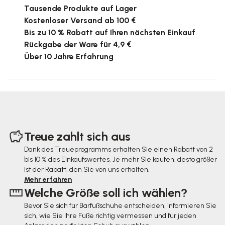
Tausende Produkte auf Lager
Kostenloser Versand ab 100 €
Bis zu 10 % Rabatt auf Ihren nächsten Einkauf
Rückgabe der Ware für 4,9 €
Über 10 Jahre Erfahrung
F
u
Treue zahlt sich aus
ß
Dank des Treueprogramms erhalten Sie einen Rabatt von 2
bis 10 % des Einkaufswertes. Je mehr Sie kaufen, desto größer
z
ist der Rabatt, den Sie von uns erhalten.
e
Mehr erfahren
Welche Größe soll ich wählen?
i
Bevor Sie sich für Barfußschuhe entscheiden, informieren Sie
l
sich, wie Sie Ihre Füße richtig vermessen und für jeden