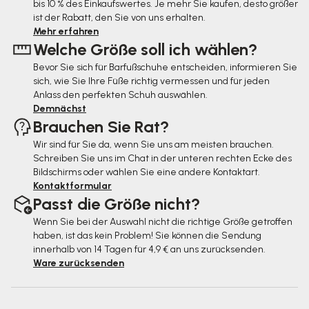
bis 10 % des Einkaufswertes. Je mehr Sie kaufen, desto größer
z
ist der Rabatt, den Sie von uns erhalten.
e
Mehr erfahren
Welche Größe soll ich wählen?
i
Bevor Sie sich für Barfußschuhe entscheiden, informieren Sie
l
sich, wie Sie Ihre Füße richtig vermessen und für jeden
e
Anlass den perfekten Schuh auswählen.
Demnächst
Brauchen Sie Rat?
Wir sind für Sie da, wenn Sie uns am meisten brauchen.
Schreiben Sie uns im Chat in der unteren rechten Ecke des
Bildschirms oder wählen Sie eine andere Kontaktart.
Kontaktformular
Passt die Größe nicht?
Wenn Sie bei der Auswahl nicht die richtige Größe getroffen
haben, ist das kein Problem! Sie können die Sendung
innerhalb von 14 Tagen für 4,9 € an uns zurücksenden.
Ware zurücksenden