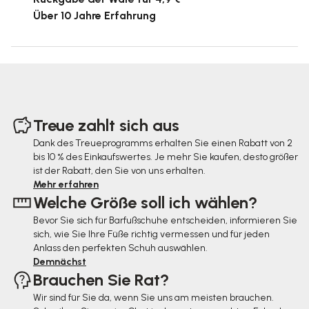
Über 10 Jahre Erfahrung
F
u
Treue zahlt sich aus
ß
Dank des Treueprogramms erhalten Sie einen Rabatt von 2
bis 10 % des Einkaufswertes. Je mehr Sie kaufen, desto größer
z
ist der Rabatt, den Sie von uns erhalten.
e
Mehr erfahren
Welche Größe soll ich wählen?
i
Bevor Sie sich für Barfußschuhe entscheiden, informieren Sie
l
sich, wie Sie Ihre Füße richtig vermessen und für jeden
e
Anlass den perfekten Schuh auswählen.
Demnächst
Brauchen Sie Rat?
Wir sind für Sie da, wenn Sie uns am meisten brauchen.