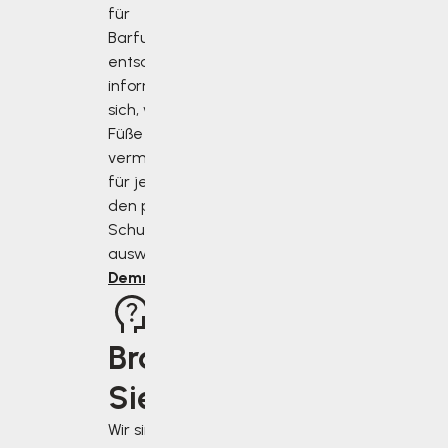
für
Barfußschuhe
entscheiden,
informieren Sie
sich, wie Sie Ihre
Füße richtig
vermessen und
für jeden Anlass
den perfekten
Schuh
auswählen.
Demnächst
Brauchen
Sie Rat?
Wir sind für Sie da,