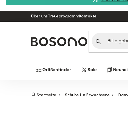
Zum
Inhalt
Über uns
Treueprogramm
Kontakte
springen
Größenfinder
Sale
Neuhei
Startseite
Schuhe für Erwachsene
Dam