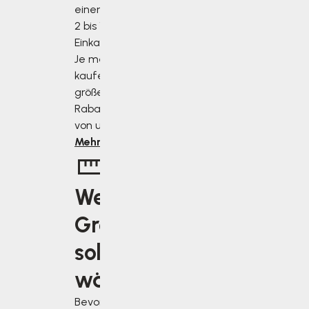
einen Rabatt von
2 bis 10 % des
Einkaufswertes.
Je mehr Sie
kaufen, desto
größer ist der
Rabatt, den Sie
von uns erhalten.
Mehr erfahren
Welche
Größe
soll ich
wählen?
Bevor Sie sich