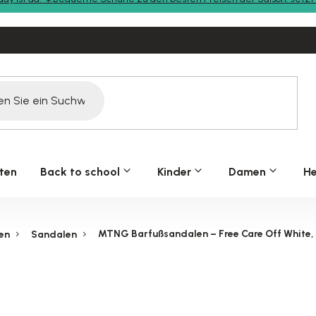
ten
Back to school
Kinder
Damen
He
MTNG Barfußsandalen – Free Care Off White,
en
Sandalen