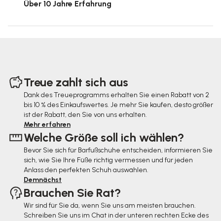
Über 10 Jahre Erfahrung
F
u
Treue zahlt sich aus
ß
Dank des Treueprogramms erhalten Sie einen Rabatt von 2
bis 10 % des Einkaufswertes. Je mehr Sie kaufen, desto größer
z
ist der Rabatt, den Sie von uns erhalten.
e
Mehr erfahren
Welche Größe soll ich wählen?
i
Bevor Sie sich für Barfußschuhe entscheiden, informieren Sie
l
sich, wie Sie Ihre Füße richtig vermessen und für jeden
e
Anlass den perfekten Schuh auswählen.
Demnächst
Brauchen Sie Rat?
Wir sind für Sie da, wenn Sie uns am meisten brauchen.
Schreiben Sie uns im Chat in der unteren rechten Ecke des