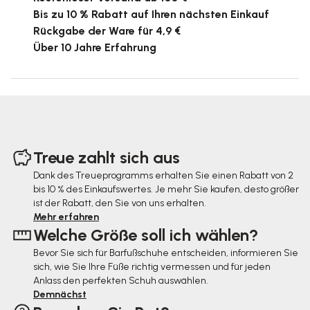
Bis zu 10 % Rabatt auf Ihren nächsten Einkauf
Rückgabe der Ware für 4,9 €
Über 10 Jahre Erfahrung
F
u
Treue zahlt sich aus
ß
Dank des Treueprogramms erhalten Sie einen Rabatt von 2
bis 10 % des Einkaufswertes. Je mehr Sie kaufen, desto größer
z
ist der Rabatt, den Sie von uns erhalten.
e
Mehr erfahren
Welche Größe soll ich wählen?
i
Bevor Sie sich für Barfußschuhe entscheiden, informieren Sie
l
sich, wie Sie Ihre Füße richtig vermessen und für jeden
e
Anlass den perfekten Schuh auswählen.
Demnächst