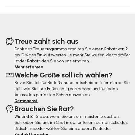
F
u
Treue zahlt sich aus
ß
Dank des Treueprogramms erhalten Sie einen Rabatt von 2
bis 10 % des Einkaufswertes. Je mehr Sie kaufen, desto größer
z
ist der Rabatt, den Sie von uns erhalten.
e
Mehr erfahren
Welche Größe soll ich wählen?
i
Bevor Sie sich für Barfußschuhe entscheiden, informieren Sie
l
sich, wie Sie Ihre Füße richtig vermessen und für jeden
e
Anlass den perfekten Schuh auswählen.
Demnächst
Brauchen Sie Rat?
Wir sind für Sie da, wenn Sie uns am meisten brauchen.
Schreiben Sie uns im Chat in der unteren rechten Ecke des
Bildschirms oder wählen Sie eine andere Kontaktart.
Kontaktformular