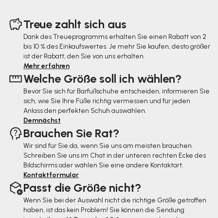
F
u
Treue zahlt sich aus
ß
Dank des Treueprogramms erhalten Sie einen Rabatt von 2
bis 10 % des Einkaufswertes. Je mehr Sie kaufen, desto größer
z
ist der Rabatt, den Sie von uns erhalten.
e
Mehr erfahren
Welche Größe soll ich wählen?
i
Bevor Sie sich für Barfußschuhe entscheiden, informieren Sie
l
sich, wie Sie Ihre Füße richtig vermessen und für jeden
e
Anlass den perfekten Schuh auswählen.
Demnächst
Brauchen Sie Rat?
Wir sind für Sie da, wenn Sie uns am meisten brauchen.
Schreiben Sie uns im Chat in der unteren rechten Ecke des
Bildschirms oder wählen Sie eine andere Kontaktart.
Kontaktformular
Passt die Größe nicht?
Wenn Sie bei der Auswahl nicht die richtige Größe getroffen
haben, ist das kein Problem! Sie können die Sendung